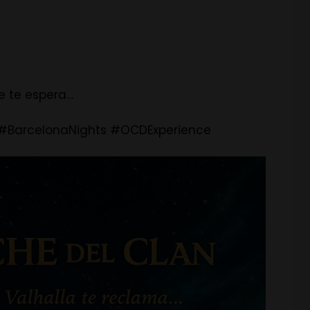
e te espera…
#BarcelonaNights #OCDExperience