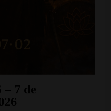
– 7 de
026