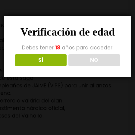
n
ama…
Verificación de edad
halla abre sus puertas en OCD.
Debes tener
18
años para acceder.
eo donde solo los más valientes serán
SÍ
NO
a jefa del clan, YOLANDA,
de esta saga.
leaños de JAIME (VIPS) para unir alianzas
reno.
rero o valkiria del clan…
stimenta nórdica oficial,
ses del Valhalla.