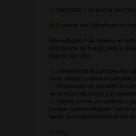
VALKYRIAS – La Noche del Cla
El placer del Valhalla te recl
Este sábado 7 de febrero, el Val
Una noche de fuego, hielo y des
dignos del clan.
Celebramos el cumpleaños de l
reina vikinga y alma indomable 
Celebraremos también el cump
en el ritual del fuego y el desenf
Vístete como un auténtico guer
porque quienes lleguen con la ve
serán recompensados por los dio
DJ
_