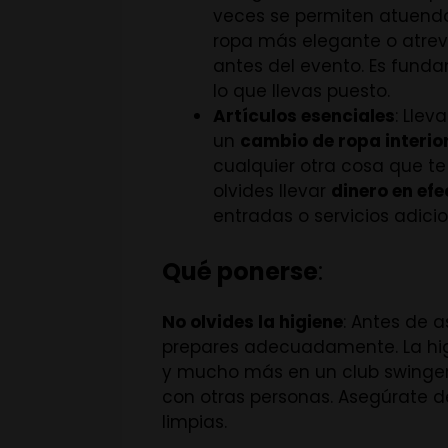
veces se permiten atuendo
ropa más elegante o atrevi
antes del evento. Es fund
lo que llevas puesto.
Artículos esenciales
: Llev
un
cambio de ropa interio
cualquier otra cosa que te
olvides llevar
dinero en efe
entradas o servicios adicio
Qué ponerse
:
No olvides la higiene
: Antes de a
prepares adecuadamente. La higi
y mucho más en un club swinger
con otras personas. Asegúrate d
limpias.