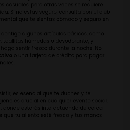
s casuales, pero otras veces se requiere
da. Si no estás seguro, consulta con el club
amental que te sientas cómodo y seguro en
a contigo algunos artículos básicos, como
r
, toallitas húmedas o desodorante, y
 haga sentir fresco durante la noche. No
ctivo
o una tarjeta de crédito para pagar
nales.
sistir, es esencial que te duches y te
ene es crucial en cualquier evento social,
, donde estarás interactuando de cerca
e que tu aliento esté fresco y tus manos