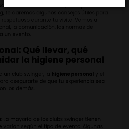
ara disfrutarla al máximo, es importante
og, te daremos algunos consejos útiles para
 respetuoso durante tu visita. Vamos a
sonal, la comunicación, las normas de
 a un evento.
onal: Qué llevar, qué
idar la higiene personal
a un club swinger, la
higiene personal
y el
ara asegurarte de que tu experiencia sea
con los demás.
a
: La mayoría de los clubs swinger tienen
 varían según el tipo de evento. Algunas