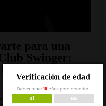
arte para una
Club Swinger:
tiqueta
Verificación de edad
Debes tener
18
años para acceder.
n club swinger por primera vez, es
SÍ
NO
nervioso o tener dudas sobre cómo
e este tipo puede ser una experiencia