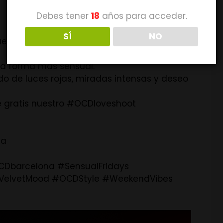
Debes tener
18
años para acceder.
SÍ
NO
e están hechas para dejar huella.
la forma más sensual.
o de luces rojas, miradas intensas y deseo
de gratis nuestro #OCDloveshoot
na
Dbarcelona #SensualFridays
#VelvetMood #OCDStyle #WeekendVibes