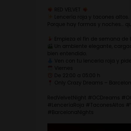
RED VELVET
Lencería roja y tacones altos.
Porque hay formas y noches… qu
Empieza el fin de semana de 
Un ambiente elegante, cargad
bien entendido.
Ven con tu lenceria roja y pi
Viernes
De 22:00 a 05:00 h
Only Crazy Dreams – Barcelo
RedVelvetNight #OCDreams #OC
#LenceríaRoja #TaconesAltos 
#BarcelonaNights