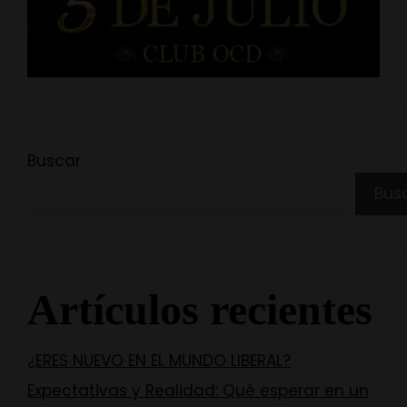
Buscar
Bus
Artículos recientes
¿ERES NUEVO EN EL MUNDO LIBERAL?
Expectativas y Realidad: Qué esperar en un