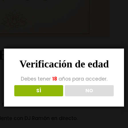
RIL – 03 de
Verificación de edad
Debes tener
18
años para acceder.
SÍ
NO
e desata…
liente con DJ Ramón en directo.