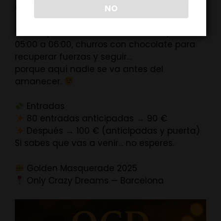
es.
NO
Resopón durante toda la noche y de
05:00 a 06:00, churros con chocolate para
recuperar fuerzas y seguir…
porque aquí nadie se va antes del
amanecer.
Entradas
80 entradas anticipadas → 90 €
Después → 100 € (anticipadas y puerta)
Si sabes que vas a venir… no esperes.
Golden Masquerade 2025
Only Crazy Dreams — Barcelona