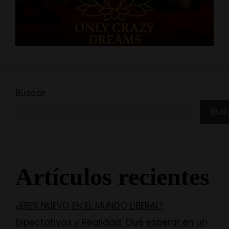
Buscar
Bus
Artículos recientes
¿ERES NUEVO EN EL MUNDO LIBERAL?
Expectativas y Realidad: Qué esperar en un